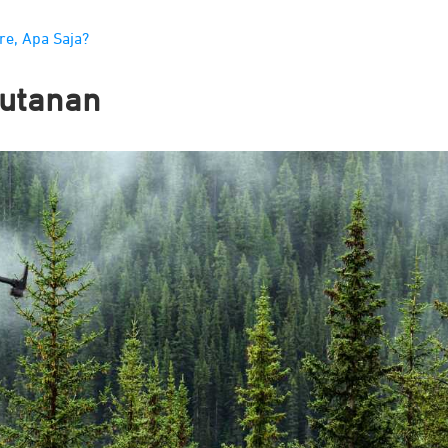
re, Apa Saja?
hutanan