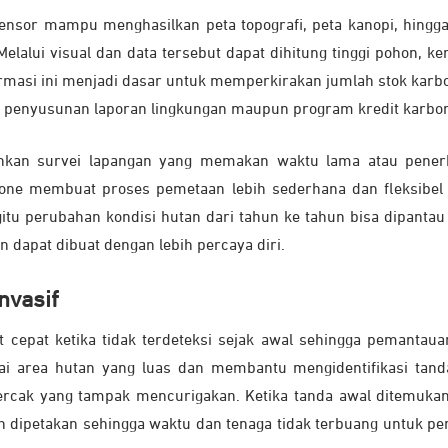
nsor mampu menghasilkan peta topografi, peta kanopi, hingg
Melalui visual dan data tersebut dapat dihitung tinggi pohon, ke
ormasi ini menjadi dasar untuk memperkirakan jumlah stok karb
gi penyusunan laporan lingkungan maupun program kredit karbo
hkan survei lapangan yang memakan waktu lama atau pene
one membuat proses pemetaan lebih sederhana dan fleksibel
itu perubahan kondisi hutan dari tahun ke tahun bisa dipantau
n dapat dibuat dengan lebih percaya diri.
nvasif
 cepat ketika tidak terdeteksi sejak awal sehingga pemantaua
dai area hutan yang luas dan membantu mengidentifikasi tand
ercak yang tampak mencurigakan. Ketika tanda awal ditemukan
ah dipetakan sehingga waktu dan tenaga tidak terbuang untuk pe