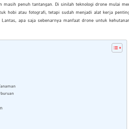
n masih penuh tantangan. Di sinilah teknologi drone mulai m
tuk hobi atau fotografi, tetapi sudah menjadi alat kerja pentin
 Lantas, apa saja sebenarnya manfaat drone untuk kehutanan
 Tanaman
rburuan
an