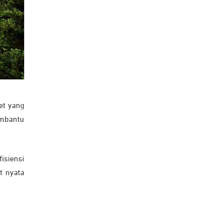
et yang
embantu
isiensi
t nyata