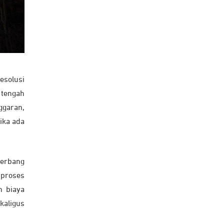
esolusi
 tengah
ggaran,
ika ada
terbang
 proses
n biaya
kaligus