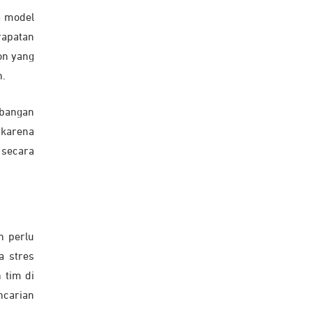
a model
rapatan
on yang
n.
rbangan
 karena
 secara
n perlu
a stres
 tim di
ncarian