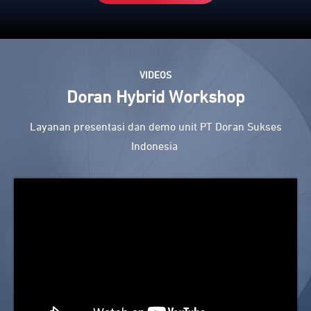
VIDEOS
Doran Hybrid Workshop
Layanan presentasi dan demo unit PT Doran Sukses
Indonesia