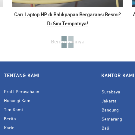
Cari Laptop HP di Balikpapan Bergaransi Resmi?
Di Sini Tempatnya!
Berita Lainnya
TENTANG KAMI
KANTOR KAMI
Profil Perusahaan
Surabaya
Hubungi Kami
Jakarta
Tim Kami
Bandung
Berita
Semarang
Karir
Bali