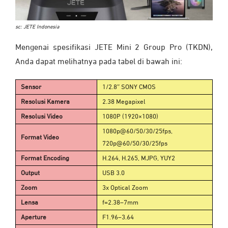
sc: JETE Indonesia
Mengenai spesifikasi JETE Mini 2 Group Pro (TKDN),
Anda dapat melihatnya pada tabel di bawah ini:
Sensor
1/2.8″ SONY CMOS
Resolusi Kamera
2.38 Megapixel
Resolusi Video
1080P (1920×1080)
1080p@60/50/30/25fps,
Format Video
720p@60/50/30/25fps
Format Encoding
H.264, H.265, MJPG, YUY2
Output
USB 3.0
Zoom
3x Optical Zoom
Lensa
f=2.38–7mm
Aperture
F1.96–3.64