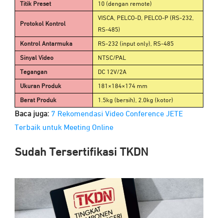
Titik Preset
10 (dengan remote)
VISCA, PELCO-D, PELCO-P (RS-232,
Protokol Kontrol
RS-485)
Kontrol Antarmuka
RS-232 (input only), RS-485
Sinyal Video
NTSC/PAL
Tegangan
DC 12V/2A
Ukuran Produk
181×184×174 mm
Berat Produk
1.5kg (bersih), 2.0kg (kotor)
Baca juga:
7 Rekomendasi Video Conference JETE
Terbaik untuk Meeting Online
Sudah
Tersertifikasi TKDN