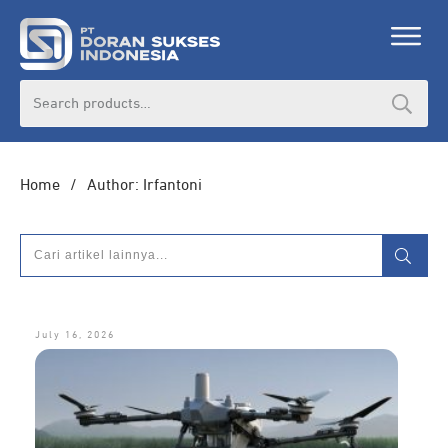
Search
for:
Home
/
Author:
Irfantoni
July 16, 2026