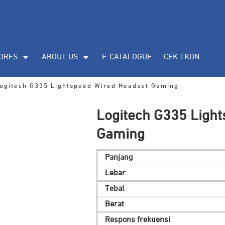
ORES
ABOUT US
E-CATALOGUE
CEK TKDN
ogitech G335 Lightspeed Wired Headset Gaming
Logitech G335 Ligh
Gaming
Panjang
Lebar
Tebal
Berat
Respons frekuensi