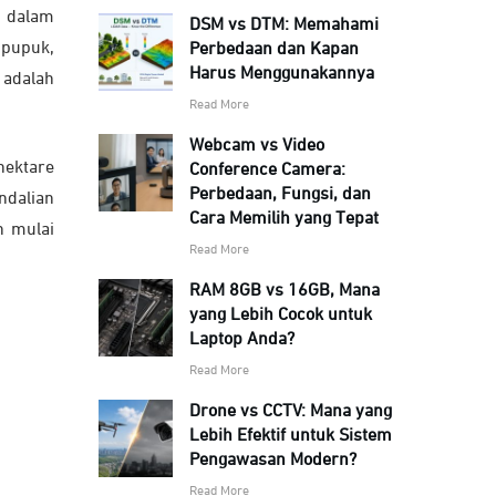
a dalam
DSM vs DTM: Memahami
 pupuk,
Perbedaan dan Kapan
Harus Menggunakannya
 adalah
Read More
Webcam vs Video
hektare
Conference Camera:
Perbedaan, Fungsi, dan
ndalian
Cara Memilih yang Tepat
h mulai
Read More
RAM 8GB vs 16GB, Mana
yang Lebih Cocok untuk
Laptop Anda?
Read More
Drone vs CCTV: Mana yang
Lebih Efektif untuk Sistem
Pengawasan Modern?
Read More