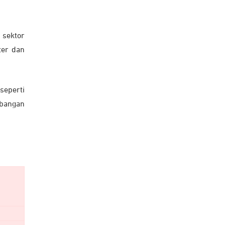
 sektor
ter dan
seperti
rbangan