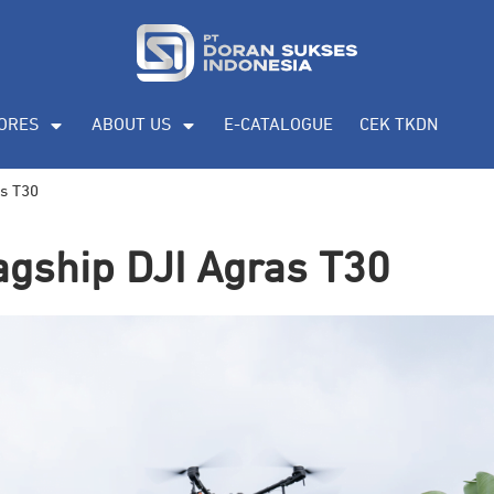
ORES
ABOUT US
E-CATALOGUE
CEK TKDN
s T30
gship DJI Agras T30