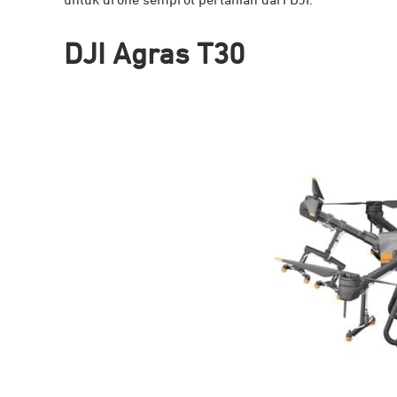
untuk drone semprot pertanian dari DJI.
DJI Agras T30