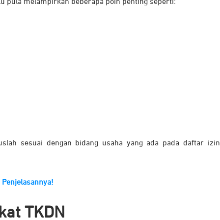
u pula melampirkan beberapa poin penting seperti:
ruslah sesuai dengan bidang usaha yang ada pada daftar izi
 Penjelasannya!
ikat TKDN