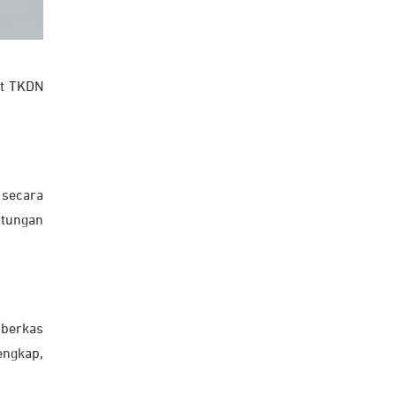
at TKDN
 secara
itungan
 berkas
engkap,