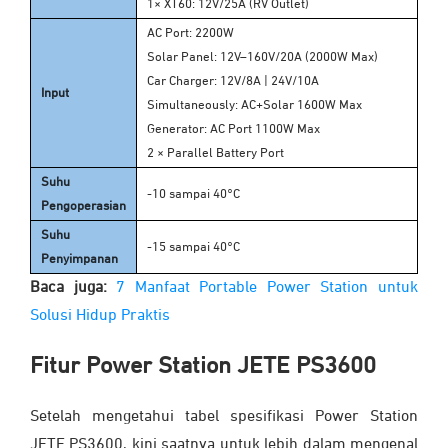
1× XT60: 12V/25A (RV Outlet)
AC Port: 2200W
Solar Panel: 12V–160V/20A (2000W Max)
Car Charger: 12V/8A | 24V/10A
Input
Simultaneously: AC+Solar 1600W Max
Generator: AC Port 1100W Max
2 × Parallel Battery Port
Suhu
-10 sampai 40°C
Pengoperasian
Suhu
-15 sampai 40°C
Penyimpanan
Baca juga:
7 Manfaat Portable Power Station untuk
Solusi Hidup Praktis
Fitur Power Station JETE PS3600
Setelah mengetahui tabel spesifikasi Power Station
JETE PS3600, kini saatnya untuk lebih dalam mengenal