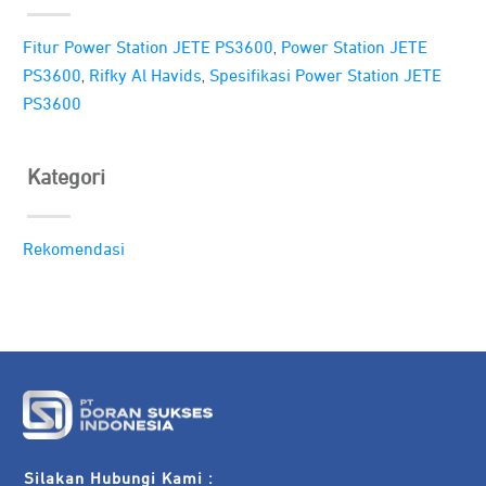
,
Fitur Power Station JETE PS3600
Power Station JETE
,
,
PS3600
Rifky Al Havids
Spesifikasi Power Station JETE
PS3600
Kategori
Rekomendasi
Silakan Hubungi Kami :