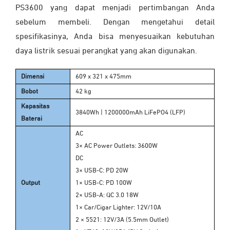
PS3600 yang dapat menjadi pertimbangan Anda
sebelum membeli. Dengan mengetahui detail
spesifikasinya, Anda bisa menyesuaikan kebutuhan
daya listrik sesuai perangkat yang akan digunakan.
Dimensi
609 x 321 x 475mm
Bobot
42 kg
Kapasitas
3840Wh | 1200000mAh LiFePO4 (LFP)
Baterai
AC
3× AC Power Outlets: 3600W
DC
3× USB-C: PD 20W
Output
1× USB-C: PD 100W
2× USB-A: QC 3.0 18W
1× Car/Cigar Lighter: 12V/10A
2 × 5521: 12V/3A (5.5mm Outlet)