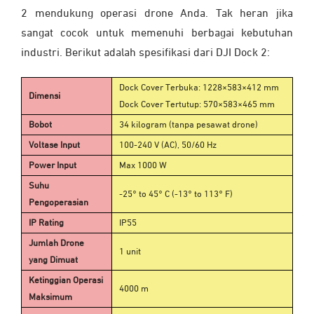
2 mendukung operasi drone Anda. Tak heran jika
sangat cocok untuk memenuhi berbagai kebutuhan
industri. Berikut adalah spesifikasi dari DJI Dock 2:
Dock Cover Terbuka: 1228×583×412 mm
Dimensi
Dock Cover Tertutup: 570×583×465 mm
Bobot
34 kilogram (tanpa pesawat drone)
Voltase Input
100-240 V (AC), 50/60 Hz
Power Input
Max 1000 W
Suhu
-25° to 45° C (-13° to 113° F)
Pengoperasian
IP Rating
IP55
Jumlah Drone
1 unit
yang Dimuat
Ketinggian Operasi
4000 m
Maksimum