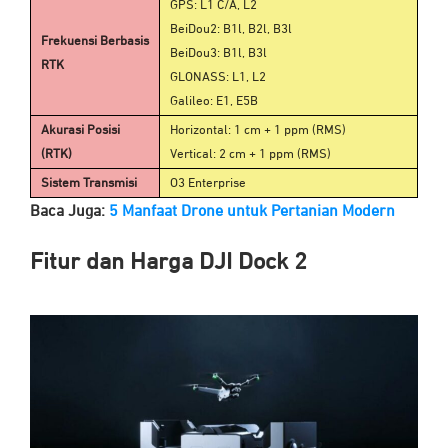
GPS: L1 C/A, L2
BeiDou2: B1l, B2l, B3l
Frekuensi Berbasis
BeiDou3: B1l, B3l
RTK
GLONASS: L1, L2
Galileo: E1, E5B
Akurasi Posisi
Horizontal: 1 cm + 1 ppm (RMS)
(RTK)
Vertical: 2 cm + 1 ppm (RMS)
Sistem Transmisi
O3 Enterprise
Baca Juga:
5 Manfaat Drone untuk Pertanian Modern
Fitur dan Harga DJI Dock 2