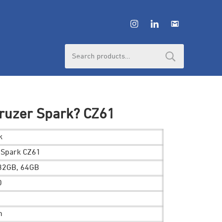
Search
for:
Cruzer Spark? CZ61
k
r Spark CZ61
 32GB, 64GB
0
n