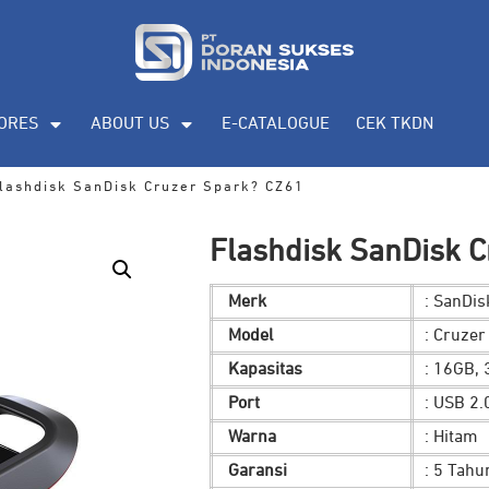
ORES
ABOUT US
E-CATALOGUE
CEK TKDN
lashdisk SanDisk Cruzer Spark? CZ61
Flashdisk SanDisk 
Merk
: SanDis
Model
: Cruze
Kapasitas
: 16GB,
Port
: USB 2.
Warna
: Hitam
Garansi
: 5 Tahu