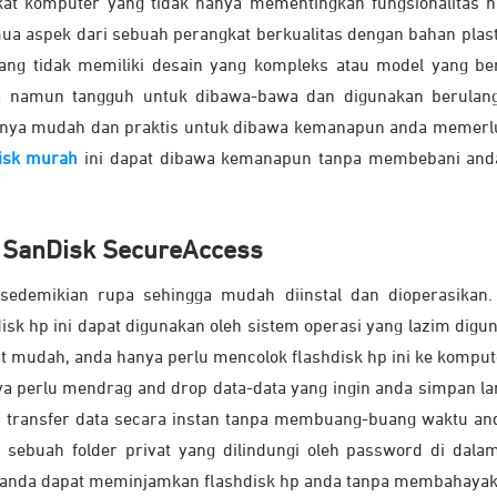
at komputer yang tidak hanya mementingkan fungsionalitas
 aspek dari sebuah perangkat berkualitas dengan bahan plasti
ng tidak memiliki desain yang kompleks atau model yang b
a namun tangguh untuk dibawa-bawa dan digunakan berulang
tnya mudah dan praktis untuk dibawa kemanapun anda memerluk
disk murah
ini dapat dibawa kemanapun tanpa membebani and
 SanDisk SecureAccess
sedemikian rupa sehingga mudah diinstal dan dioperasikan
disk hp ini dapat digunakan oleh sistem operasi yang lazim dig
t mudah, anda hanya perlu mencolok flashdisk hp ini ke kompute
ya perlu mendrag and drop data-data yang ingin anda simpan l
an transfer data secara instan tanpa membuang-buang waktu and
buah folder privat yang dilindungi oleh password di dalam
a anda dapat meminjamkan flashdisk hp anda tanpa membahayakan