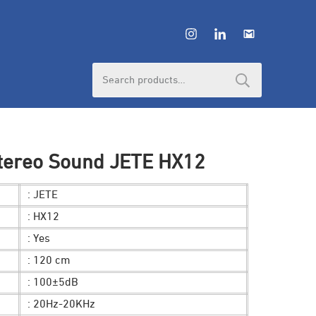
Search
for:
tereo Sound JETE HX12
: JETE
: HX12
: Yes
: 120 cm
: 100±5dB
: 20Hz-20KHz