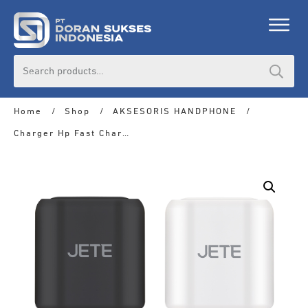
Search
for:
Home
/
Shop
/
AKSESORIS HANDPHONE
/
Charger Hp Fast Charger Mini JETE Atomic 2 Plus Kabel