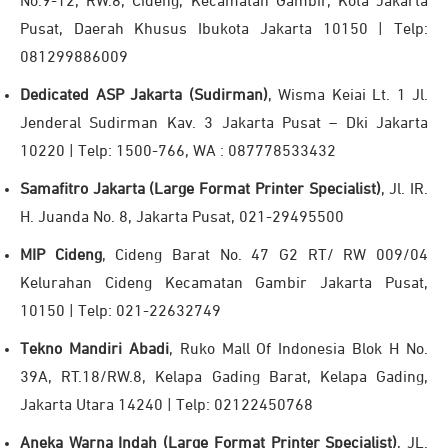
No.9-12, RW.8, Cideng, Kecamatan Gambir, Kota Jakarta
Pusat, Daerah Khusus Ibukota Jakarta 10150 | Telp:
081299886009
Dedicated ASP Jakarta (Sudirman)
, Wisma Keiai Lt. 1 Jl.
Jenderal Sudirman Kav. 3 Jakarta Pusat – Dki Jakarta
10220 | Telp: 1500-766, WA : 087778533432
Samafitro Jakarta (Large Format Printer Specialist)
, Jl. IR.
H. Juanda No. 8, Jakarta Pusat, 021-29495500
MIP Cideng
, Cideng Barat No. 47 G2 RT/ RW 009/04
Kelurahan Cideng Kecamatan Gambir Jakarta Pusat,
10150 | Telp: 021-22632749
Tekno Mandiri Abadi
, Ruko Mall Of Indonesia Blok H No.
39A, RT.18/RW.8, Kelapa Gading Barat, Kelapa Gading,
Jakarta Utara 14240 | Telp: 02122450768
Aneka Warna Indah (Large Format Printer Specialist)
, JL.