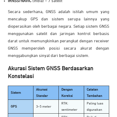
IRNSS/NAVIC
(India) – 7 satelit
Secara sederhana, GNSS adalah istilah umum yang
mencakup GPS dan sistem serupa lainnya yang
dioperasikan oleh berbagai negara. Setiap sistem GNSS
menggunakan satelit dan jaringan kontrol berbasis
darat untuk memungkinkan perangkat dengan receiver
GNSS memperoleh posisi secara akurat dengan
menggabungkan sinyal dari berbagai sistem.
Akurasi Sistem GNSS Berdasarkan
Konstelasi
Akurasi
Dengan
Catatan
Sistem
Standar
Koreksi
Tambahan
RTK:
Paling luas
GPS
3–5 meter
sentimeter
digunakan