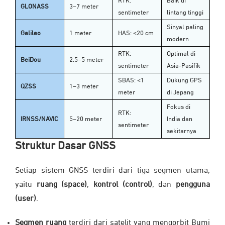
RTK:
Baik di
GLONASS
3–7 meter
sentimeter
lintang tinggi
Sinyal paling
Galileo
1 meter
HAS: <20 cm
modern
RTK:
Optimal di
BeiDou
2.5–5 meter
sentimeter
Asia-Pasifik
SBAS: <1
Dukung GPS
QZSS
1–3 meter
meter
di Jepang
Fokus di
RTK:
IRNSS/NAVIC
5–20 meter
India dan
sentimeter
sekitarnya
Struktur Dasar GNSS
Setiap sistem GNSS terdiri dari tiga segmen utama,
yaitu
ruang (space)
,
kontrol (control)
, dan
pengguna
(user)
.
Segmen ruang
terdiri dari satelit yang mengorbit Bumi