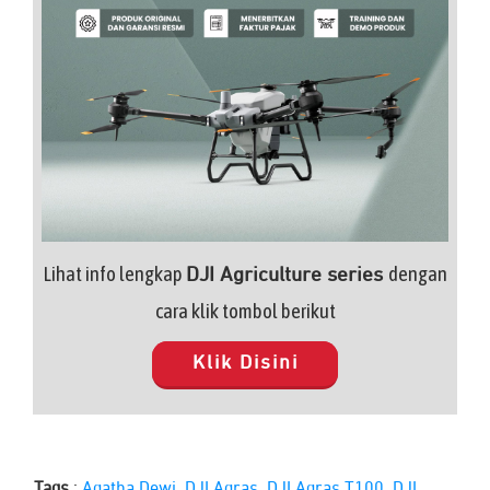
Lihat info lengkap
dengan
DJI Agriculture series
cara klik tombol berikut
Klik Disini
Tags
:
Agatha Dewi
,
DJI Agras
,
DJI Agras T100
,
DJI