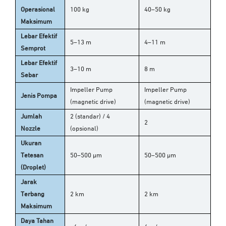
Operasional
100 kg
40–50 kg
Maksimum
Lebar Efektif
5–13 m
4–11 m
Semprot
Lebar Efektif
3–10 m
8 m
Sebar
Impeller Pump
Impeller Pump
Jenis Pompa
(magnetic drive)
(magnetic drive)
Jumlah
2 (standar) / 4
2
Nozzle
(opsional)
Ukuran
Tetesan
50–500 μm
50–500 μm
(Droplet)
Jarak
Terbang
2 km
2 km
Maksimum
Daya Tahan