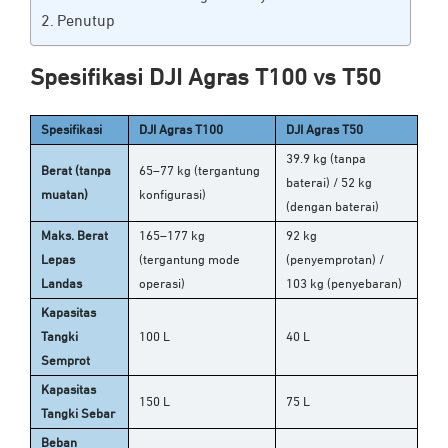
Penutup
Spesifikasi DJI Agras T100 vs T50
Spesifikasi
DJI Agras T100
DJI Agras T50
39.9 kg (tanpa
Berat (tanpa
65–77 kg (tergantung
baterai) / 52 kg
muatan)
konfigurasi)
(dengan baterai)
Maks. Berat
165–177 kg
92 kg
Lepas
(tergantung mode
(penyemprotan) /
Landas
operasi)
103 kg (penyebaran)
Kapasitas
Tangki
100 L
40 L
Semprot
Kapasitas
150 L
75 L
Tangki Sebar
Beban