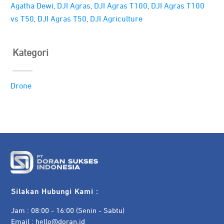
,
,
,
Agatha Dewi
DJI Agras
DJI Agras T100
DJI Agras T100
,
,
vs T50
DJI Agras T50
DJI Agriculture
Kategori
Drone
Silakan Hubungi Kami :
Jam : 08:00 - 16:00 (Senin - Sabtu)
Email :
hello@doran.id