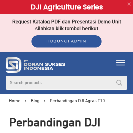
DJI Agriculture Series
Request Katalog PDF dan Presentasi Demo Unit
silahkan klik tombol berikut
HUBUNGI ADMIN
Search
for:
Home
Blog
Perbandingan DJI Agras T100 vs T50: Mana yang Lebih Baik?
Perbandingan DJI