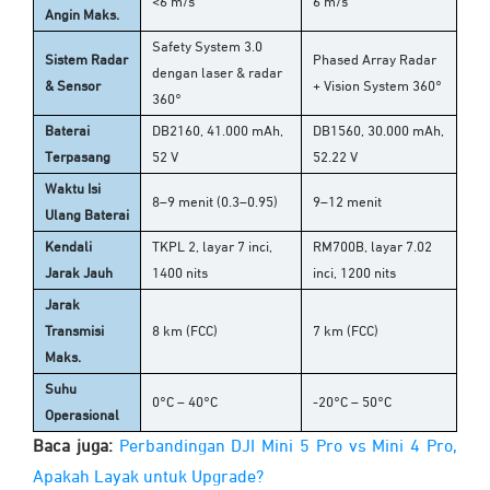
<6 m/s
6 m/s
Angin Maks.
Safety System 3.0
Sistem Radar
Phased Array Radar
dengan laser & radar
& Sensor
+ Vision System 360°
360°
Baterai
DB2160, 41.000 mAh,
DB1560, 30.000 mAh,
Terpasang
52 V
52.22 V
Waktu Isi
8–9 menit (0.3–0.95)
9–12 menit
Ulang Baterai
Kendali
TKPL 2, layar 7 inci,
RM700B, layar 7.02
Jarak Jauh
1400 nits
inci, 1200 nits
Jarak
Transmisi
8 km (FCC)
7 km (FCC)
Maks.
Suhu
0°C – 40°C
-20°C – 50°C
Operasional
Baca juga:
Perbandingan DJI Mini 5 Pro vs Mini 4 Pro,
Apakah Layak untuk Upgrade?