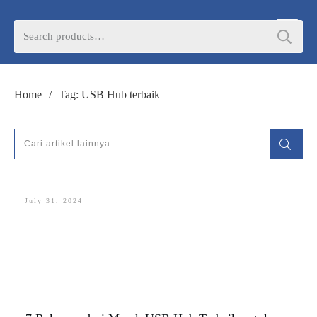
DORAN CORPORATE
Search
for:
Informasi lebih lanjut seputar
pengadaan
Home
/
Tag: USB Hub terbaik
produk, katalog produk (PDF), dan demo
unit
HUBUNGI ADMIN
July 31, 2024