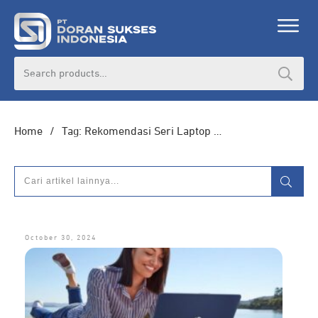
DORAN CORPORATE
Search
for:
Informasi lebih lanjut seputar
pengadaan
produk, katalog produk (PDF), dan demo
unit
Home
/
Tag: Rekomendasi Seri Laptop HP
HUBUNGI ADMIN
October 30, 2024