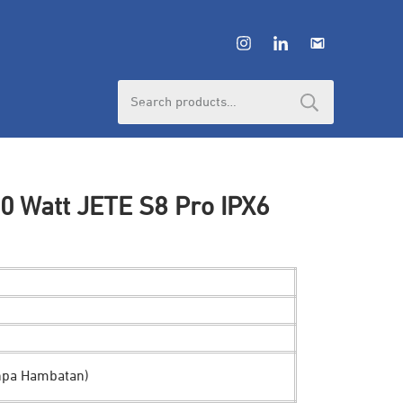
Search
for:
0 Watt JETE S8 Pro IPX6
npa Hambatan)