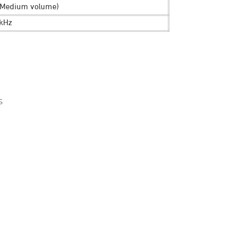
(Medium volume)
8kHz
S