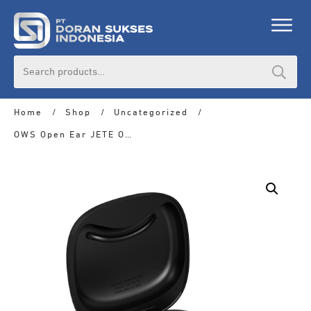
Search
for:
Home
/
Shop
/
Uncategorized
/
OWS Open Ear JETE Open Flow ENC 2 Mic IPX 5