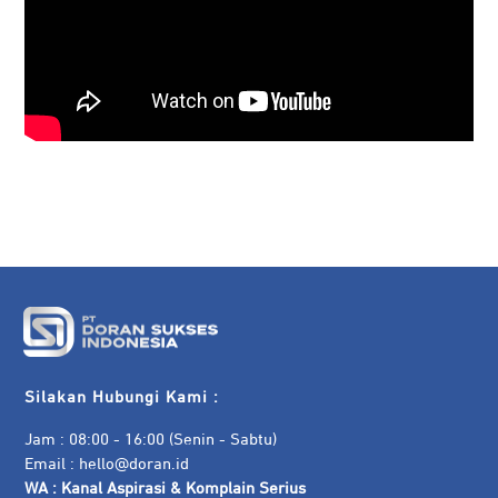
Silakan Hubungi Kami :
Jam : 08:00 - 16:00 (Senin - Sabtu)
Email :
hello@doran.id
WA :
Kanal Aspirasi & Komplain Serius