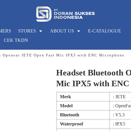
MERS
STORES
ABOUT US
E-CATALOGUE
CEK TKDN
h Openear JETE Open Fast Mic IPX5 with ENC Microphone
Headset Bluetooth 
Mic IPX5 with ENC
Merk
: JETE
Model
: OpenFa
Bluetooth
: V5.3
Waterproof
: IPX5