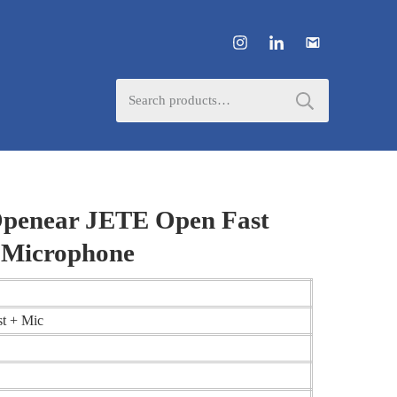
Search
for:
Openear JETE Open Fast
 Microphone
st + Mic