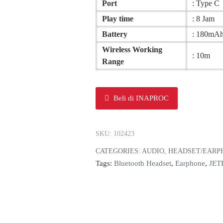
Port
: Type C
Play time
: 8 Jam
Battery
: 180mA
Wireless Working
: 10m
Range
Beli di INAPROC
SKU:
102423
CATEGORIES:
AUDIO
,
HEADSET/EARP
Tags:
Bluetooth Headset
,
Earphone
,
JET