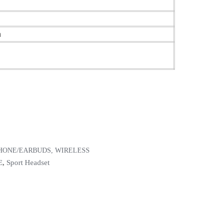
h
HONE/EARBUDS
,
WIRELESS
E
,
Sport Headset