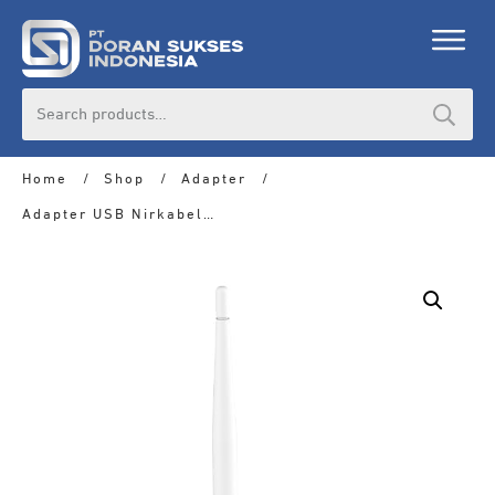
Search
for:
Home
/
Shop
/
Adapter
/
Adapter USB Nirkabel TP-Link WN722N