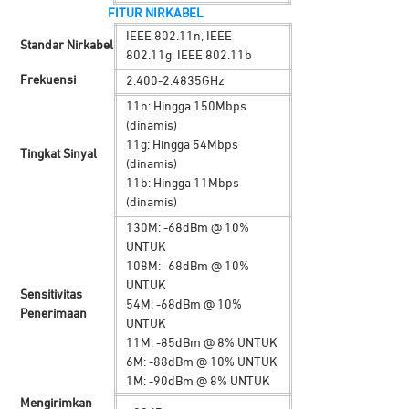
FITUR NIRKABEL
IEEE 802.11n, IEEE
Standar Nirkabel
802.11g, IEEE 802.11b
Frekuensi
2.400-2.4835GHz
11n: Hingga 150Mbps
(dinamis)
11g: Hingga 54Mbps
Tingkat Sinyal
(dinamis)
11b: Hingga 11Mbps
(dinamis)
130M: -68dBm @ 10%
UNTUK
108M: -68dBm @ 10%
UNTUK
Sensitivitas
54M: -68dBm @ 10%
Penerimaan
UNTUK
11M: -85dBm @ 8% UNTUK
6M: -88dBm @ 10% UNTUK
1M: -90dBm @ 8% UNTUK
Mengirimkan