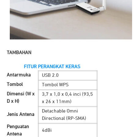
TAMBAHAN
FITUR PERANGKAT KERAS
Antarmuka
USB 2.0
Tombol
Tombol WPS
Dimensi (W x
3,7 x 1,0 x 0,4 inci (93,5
D x H)
x 26 x 11mm)
Detachable Omni
Jenis Antena
Directional (RP-SMA)
Penguatan
4dBi
Antena