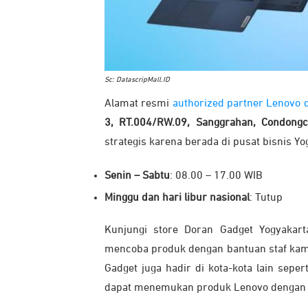
Sc: DatascripMall.ID
Alamat resmi
authorized partner Lenovo d
3, RT.004/RW.09, Sanggrahan, Condongc
strategis karena berada di pusat bisnis Yo
Senin – Sabtu
: 08.00 – 17.00 WIB
Minggu dan hari libur nasional
: Tutup
Kunjungi store Doran Gadget Yogyakart
mencoba produk dengan bantuan staf kami
Gadget juga hadir di kota-kota lain seper
dapat menemukan produk Lenovo dengan ha