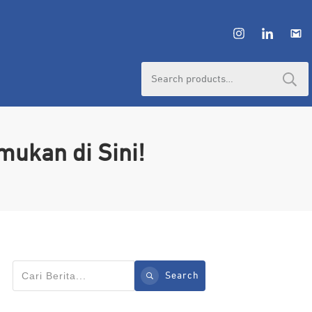
Search
for:
mukan di Sini!
Search