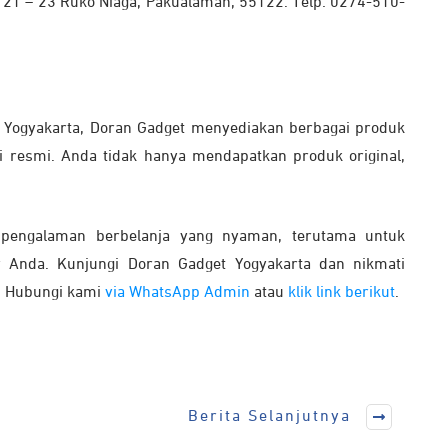
o. 21 – 23 Ruko Niaga, Pakualaman, 55122. Telp: 0274-510-
o Yogyakarta, Doran Gadget menyediakan berbagai produk
i resmi. Anda tidak hanya mendapatkan produk original,
engalaman berbelanja yang nyaman, terutama untuk
or Anda. Kunjungi Doran Gadget Yogyakarta dan nikmati
! Hubungi kami
via WhatsApp Admin
atau
klik link berikut
.
Berita Selanjutnya