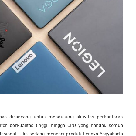
o dirancang untuk mendukung aktivitas perkantoran
itor berkualitas tinggi, hingga CPU yang handal, semua
esional. Jika sedang mencari produk Lenovo Yogyakarta