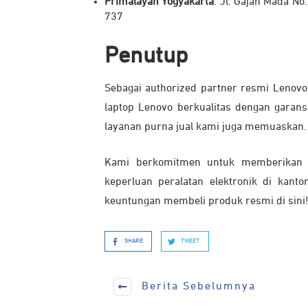
Primalayan Yogyakarta
: Jl. Gajah Mada N
737
Penutup
Sebagai authorized partner resmi Lenov
laptop Lenovo berkualitas dengan garans
layanan purna jual kami juga memuaskan.
Kami berkomitmen untuk memberikan p
keperluan peralatan elektronik di kant
keuntungan membeli produk resmi di sini
SHARE
TWEET
Berita Sebelumnya