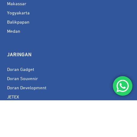
Makassar
Yogyakarta
Balikpapan
Medan
JARINGAN
Doran Gadget
Doran Souvenir
Doran Development
JETEX
JETE Indonesia
JETE Connect
XsportsMedal