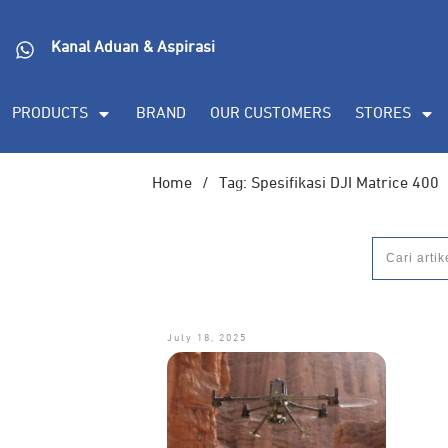
DORAN CORPORATE
Informasi lebih lanjut s
Kanal Aduan & Aspirasi
(PDF), dan demo unit
PRODUCTS
BRAND
OUR CUSTOMERS
STORES
Home
/
Tag: Spesifikasi DJI Matrice 400
July 18, 2025