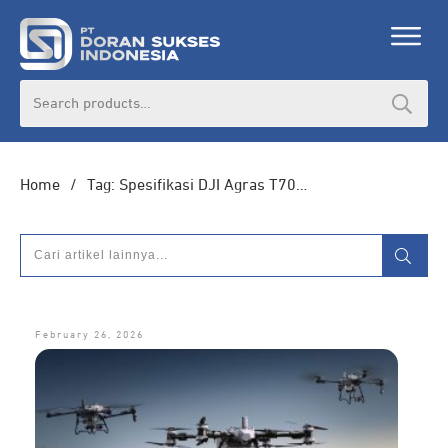
Search
for:
Home
/
Tag: Spesifikasi DJI Agras T70P vs DJI Agras T25P
February 26, 2026