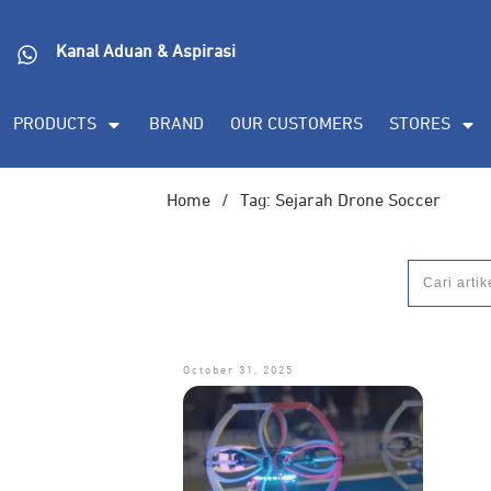
DORAN CORPORATE
Informasi lebih lanjut s
Kanal Aduan & Aspirasi
(PDF), dan demo unit
PRODUCTS
BRAND
OUR CUSTOMERS
STORES
Home
/
Tag: Sejarah Drone Soccer
October 31, 2025