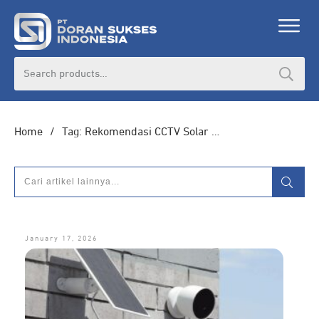
DORAN CORPORATE
Search
for:
Informasi lebih lanjut seputar
pengadaan
produk, katalog produk (PDF), dan demo
unit
Home
/
Tag: Rekomendasi CCTV Solar Panel
HUBUNGI ADMIN
January 17, 2026