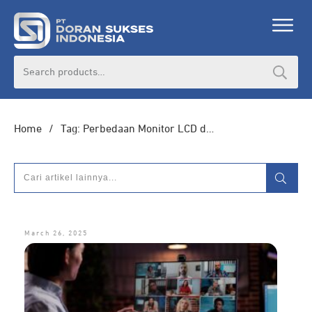
DORAN CORPORATE
Search
for:
Informasi lebih lanjut seputar
pengadaan
produk, katalog produk (PDF), dan demo
unit
Home
/
Tag: Perbedaan Monitor LCD dan LED
HUBUNGI ADMIN
March 26, 2025