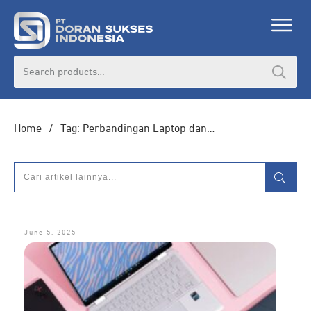
DORAN CORPORATE
Search
for:
Informasi lebih lanjut seputar
pengadaan
produk, katalog produk (PDF), dan demo
unit
Home
/
Tag: Perbandingan Laptop dan Notebook
HUBUNGI ADMIN
June 5, 2025