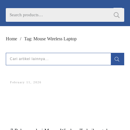
DORAN CORPORATE
Search
for:
Informasi lebih lanjut seputar
pengadaan
Home
/
Tag: Mouse Wireless Laptop
produk, katalog produk (PDF), dan demo
unit
HUBUNGI ADMIN
February 11, 2026