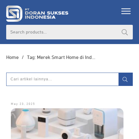
DORAN CORPORATE
Search
for:
Informasi lebih lanjut seputar
pengadaan
produk, katalog produk (PDF), dan demo
unit
Home
/
Tag: Merek Smart Home di Indonesia
HUBUNGI ADMIN
May 23, 2025