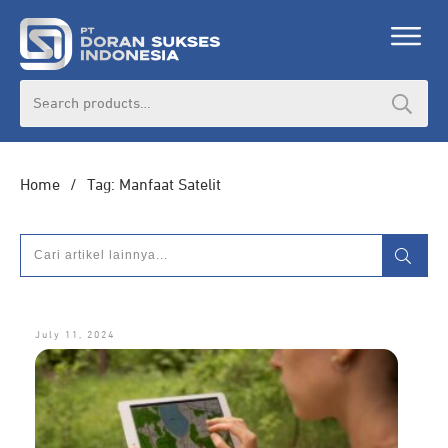
DORAN CORPORATE
Search
for:
Informasi lebih lanjut seputar
pengadaan
produk, katalog produk (PDF), dan demo
unit
Home
/
Tag: Manfaat Satelit
HUBUNGI ADMIN
July 11, 2024