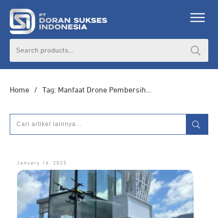
DORAN CORPORATE
Search
for:
Informasi lebih lanjut seputar
pengadaan
produk, katalog produk (PDF), dan demo
unit
Home
/
Tag: Manfaat Drone Pembersih Gedung
HUBUNGI ADMIN
January 16, 2025