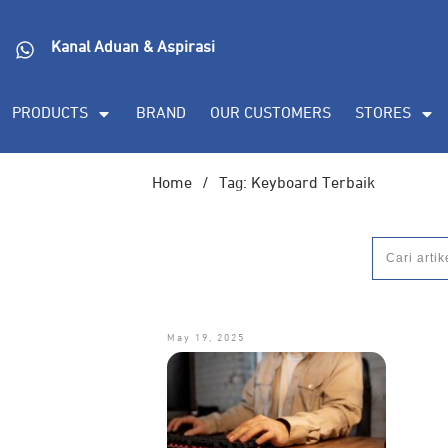
DORAN CORPORATE
Informasi lebih lanjut s
Kanal Aduan & Aspirasi
(PDF), dan demo unit
PRODUCTS
BRAND
OUR CUSTOMERS
STORES
Home
/
Tag: Keyboard Terbaik
May 19, 2025