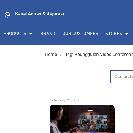
DORAN CORPORATE
Informasi lebih lanjut s
Kanal Aduan & Aspirasi
(PDF), dan demo unit
PRODUCTS
BRAND
OUR CUSTOMERS
STORES
Home
/
Tag: Keunggulan Video Conferen
February 21, 2025