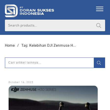
DORAN CORPORATE
Search
for:
Informasi lebih lanjut seputar
pengadaan
produk, katalog produk (PDF), dan demo
unit
Home
/
Tag: Kelebihan DJI Zenmuse H30
HUBUNGI ADMIN
October 16, 2025