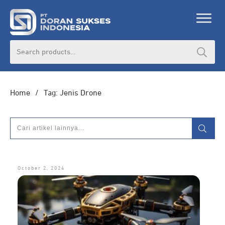
DORAN CORPORATE
Search
for:
Informasi lebih lanjut seputar
pengadaan
produk, katalog produk (PDF), dan demo
unit
Home
/
Tag: Jenis Drone
HUBUNGI ADMIN
October 2, 2024