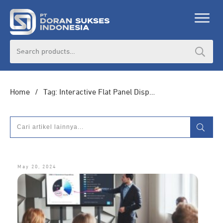
DORAN CORPORATE
Search
for:
Informasi lebih lanjut seputar
pengadaan
produk, katalog produk (PDF), dan demo
unit
Home
/
Tag: Interactive Flat Panel Display
HUBUNGI ADMIN
May 20, 2024