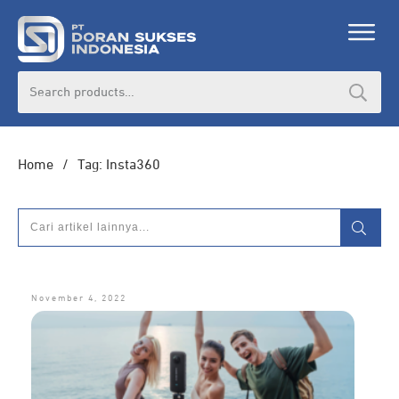
DORAN CORPORATE
Search
for:
Informasi lebih lanjut seputar
pengadaan
produk, katalog produk (PDF), dan demo
unit
Home
/
Tag: Insta360
HUBUNGI ADMIN
November 4, 2022