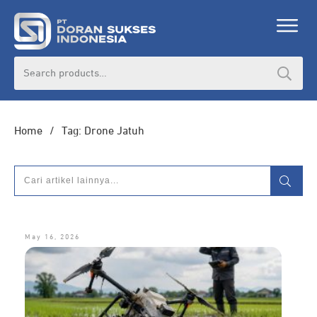
DORAN CORPORATE
Search
for:
Informasi lebih lanjut seputar
pengadaan
produk, katalog produk (PDF), dan demo
unit
Home
/
Tag: Drone Jatuh
HUBUNGI ADMIN
May 16, 2026