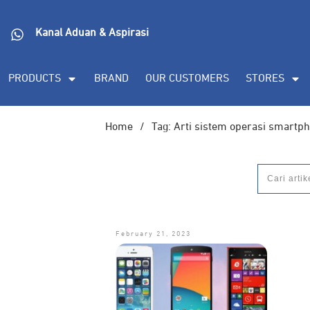
DORAN CORPORATE
Informasi lebih lanjut s
Kanal Aduan & Aspirasi
(PDF), dan demo unit
PRODUCTS
BRAND
OUR CUSTOMERS
STORES
Home
/
Tag: Arti sistem operasi smartp
February 21, 2023