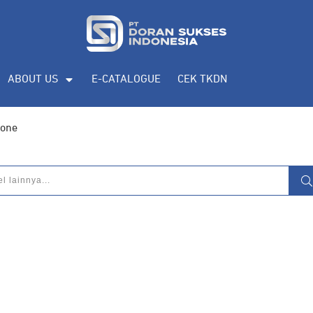
eputar
pengadaan produk, katalog produk
ABOUT US
E-CATALOGUE
CEK TKDN
hone