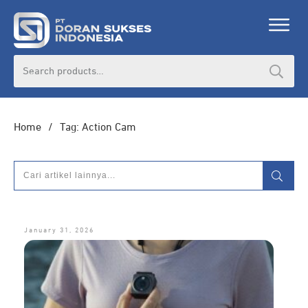
DORAN CORPORATE
Search
for:
Informasi lebih lanjut seputar
pengadaan
produk, katalog produk (PDF), dan demo
unit
Home
/
Tag: Action Cam
HUBUNGI ADMIN
January 31, 2026