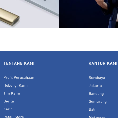
TENTANG KAMI
KANTOR KAMI
Profil Perusahaan
Surabaya
Hubungi Kami
Jakarta
Tim Kami
Bandung
Berita
Semarang
Karir
Bali
Retail Store
Makassar