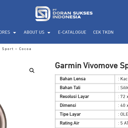
ORES
ABOUT US
E-CATALOGUE
CEK TKDN
 Sport – Cocoa
Garmin Vivomove Sp
Bahan Lensa
: Ka
Bahan Tali
: Sil
Resolusi Layar
: 72 
Dimensi
: 40
Tipe Layar
: OL
Rating Air
: 5 