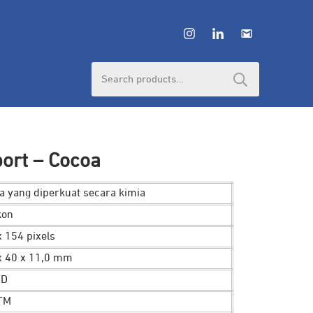
Search
for:
ort – Cocoa
ca yang diperkuat secara kimia
ikon
x 154 pixels
 x 40 x 11,0 mm
ED
ATM