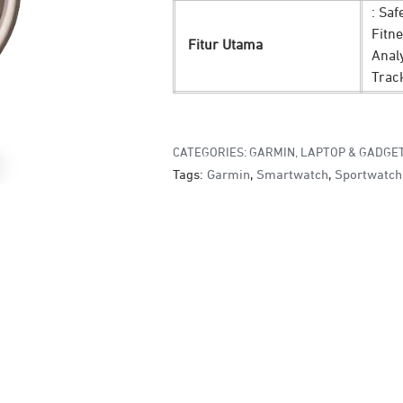
: Saf
Fitn
Fitur Utama
Anal
Trac
CATEGORIES:
GARMIN
,
LAPTOP & GADGE
Tags:
Garmin
,
Smartwatch
,
Sportwatch