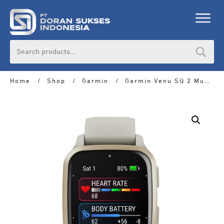
Search
for:
Home
/
Shop
/
Garmin
/
Garmin Venu SQ 2 Music French Gray/Cream Gold