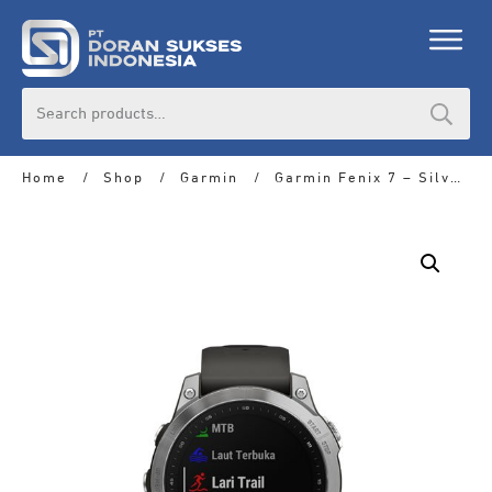
Search
for:
Home
/
Shop
/
Garmin
/
Garmin Fenix 7 – Silver with Graphite Silicone Band