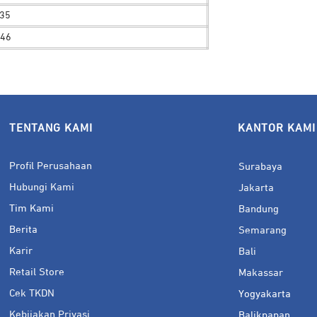
35
G46
TENTANG KAMI
KANTOR KAMI
Profil Perusahaan
Surabaya
Hubungi Kami
Jakarta
Tim Kami
Bandung
Berita
Semarang
Karir
Bali
Retail Store
Makassar
Cek TKDN
Yogyakarta
Kebijakan Privasi
Balikpapan