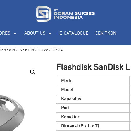
ORES
ABOUT US
E-CATALOGUE
CEK TKDN
lashdisk SanDisk Luxe? CZ74
Flashdisk SanDisk 
Merk
Model
Kapasitas
Port
Konektor
Dimensi (P x L x T)