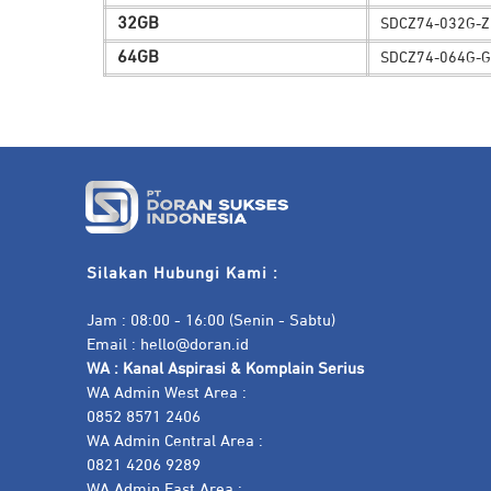
32GB
SDCZ74-032G-Z
64GB
SDCZ74-064G-
Silakan Hubungi Kami :
Jam : 08:00 - 16:00 (Senin - Sabtu)
Email :
hello@doran.id
WA :
Kanal Aspirasi & Komplain Serius
WA Admin West Area :
0852 8571 2406
WA Admin Central Area :
0821 4206 9289
WA Admin East Area :