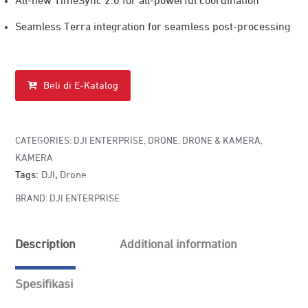
All-new TimeSync 2.0 for all-powerful coordination
Seamless Terra integration for seamless post-processing
Beli di E-Katalog
CATEGORIES:
DJI ENTERPRISE
,
DRONE
,
DRONE & KAMERA
,
KAMERA
Tags:
DJI
,
Drone
BRAND:
DJI ENTERPRISE
Description
Additional information
Spesifikasi