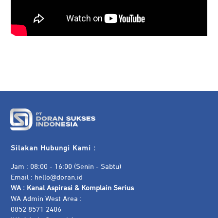
Silakan Hubungi Kami :
Jam : 08:00 - 16:00 (Senin - Sabtu)
Email :
hello@doran.id
WA :
Kanal Aspirasi & Komplain Serius
WA Admin West Area :
0852 8571 2406