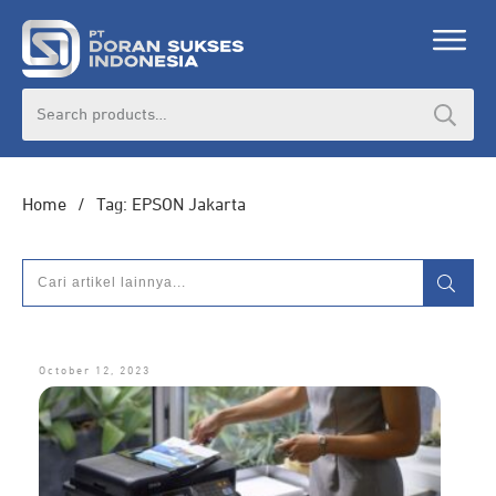
DORAN CORPORATE
Search
for:
Informasi lebih lanjut seputar
pengadaan
produk, katalog produk (PDF), dan demo
unit
Home
/
Tag: EPSON Jakarta
HUBUNGI ADMIN
October 12, 2023